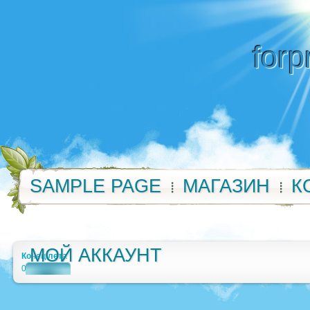
forp
SAMPLE PAGE
МАГАЗИН
К
МОЙ АККАУНТ
Конец лета
0