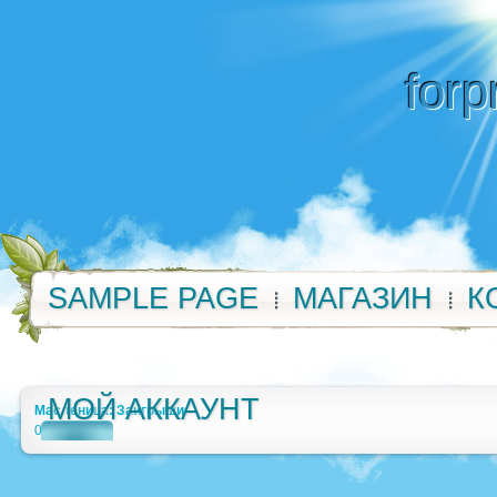
forp
SAMPLE PAGE
МАГАЗИН
К
МОЙ АККАУНТ
Масленица: Заигрыши
0