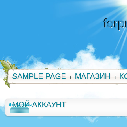
forp
SAMPLE PAGE
МАГАЗИН
К
МОЙ АККАУНТ
День дружбы
0