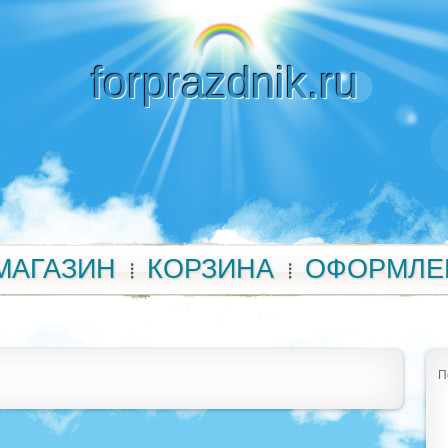
forprazdnik.ru
МАГАЗИН
КОРЗИНА
ОФОРМЛЕ
П