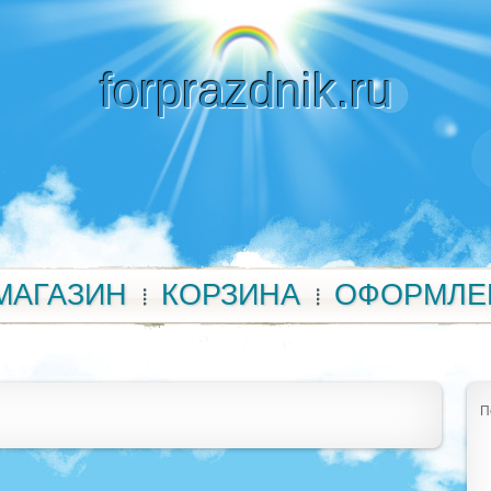
forprazdnik.ru
МАГАЗИН
КОРЗИНА
ОФОРМЛЕ
П