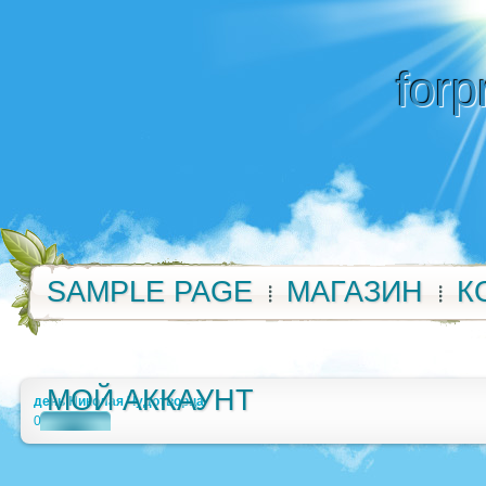
forp
SAMPLE PAGE
МАГАЗИН
К
МОЙ АККАУНТ
день Николая Чудотворца
0