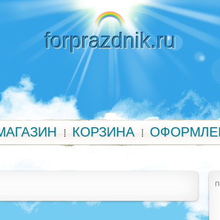
forprazdnik.ru
МАГАЗИН
КОРЗИНА
ОФОРМЛЕ
П