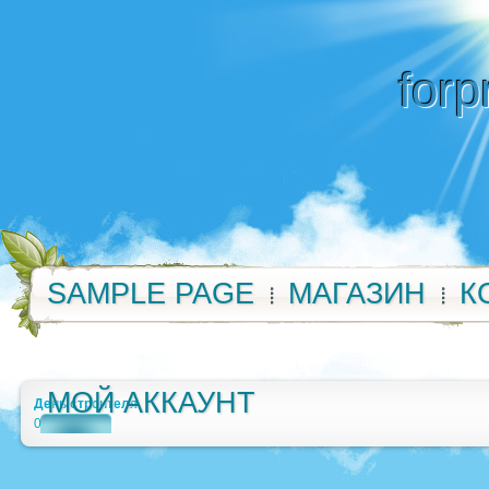
forp
SAMPLE PAGE
МАГАЗИН
К
МОЙ АККАУНТ
День строителя
0