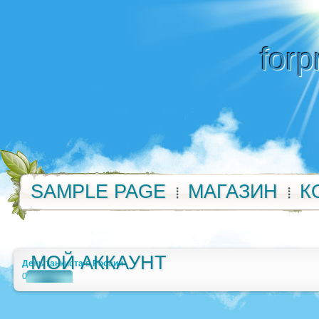
forp
SAMPLE PAGE
МАГАЗИН
К
МОЙ АККАУНТ
День танкиста в России
0