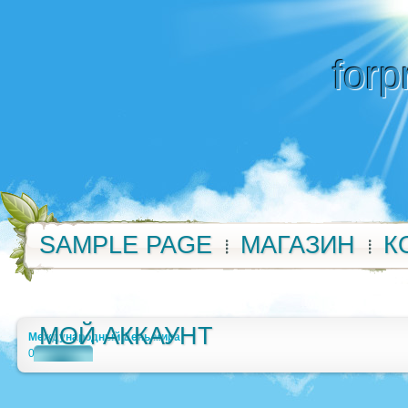
forp
SAMPLE PAGE
МАГАЗИН
К
МОЙ АККАУНТ
Международный День мира
0