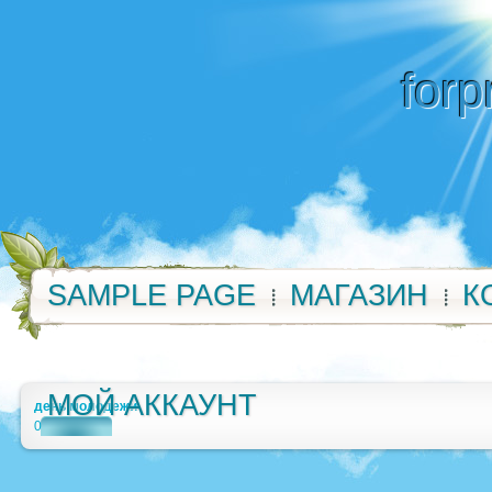
forp
SAMPLE PAGE
МАГАЗИН
К
МОЙ АККАУНТ
день молодежи
0