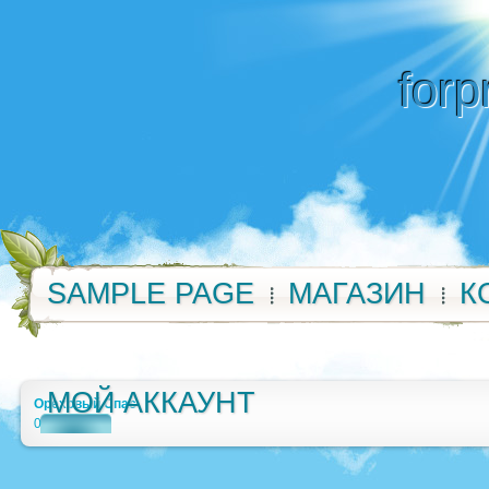
forp
SAMPLE PAGE
МАГАЗИН
К
МОЙ АККАУНТ
Ореховый Спас
0