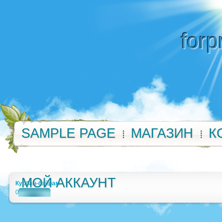
forp
SAMPLE PAGE
МАГАЗИН
К
МОЙ АККАУНТ
Курбан-байрам
0