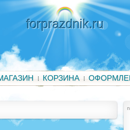
forprazdnik.ru
МАГАЗИН
КОРЗИНА
ОФОРМЛЕ
П