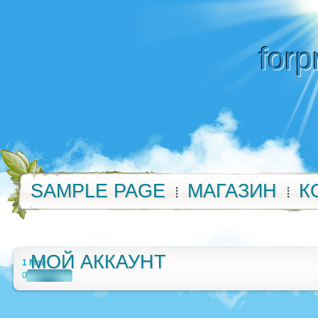
forp
SAMPLE PAGE
МАГАЗИН
К
МОЙ АККАУНТ
1 Мая
0