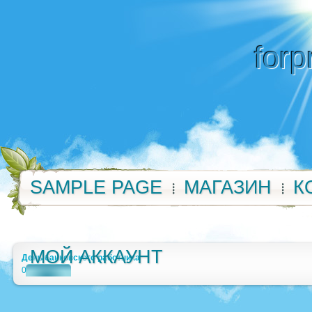
forp
SAMPLE PAGE
МАГАЗИН
К
МОЙ АККАУНТ
День банковского работника
0