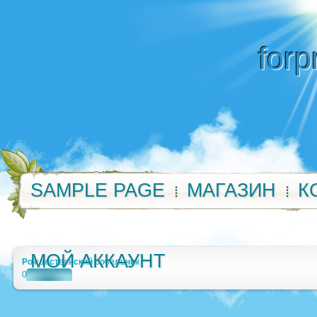
forp
SAMPLE PAGE
МАГАЗИН
К
МОЙ АККАУНТ
Рождественский сочельник
0