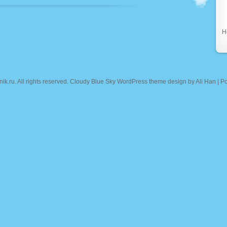
Н
nik.ru
. All rights reserved. Cloudy Blue Sky WordPress theme design by
Ali Han
| P