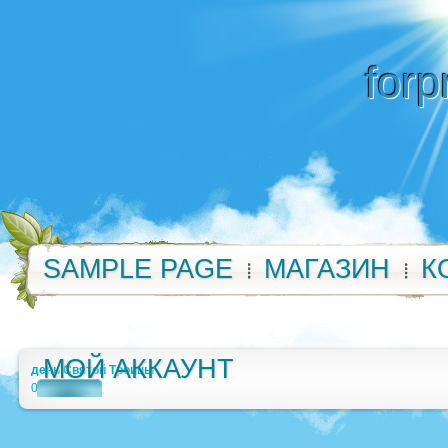
forp
SAMPLE PAGE
МАГАЗИН
К
МОЙ АККАУНТ
день Святой Троицы
0