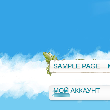
SAMPLE PAGE
МОЙ АККАУНТ
день тещи
0