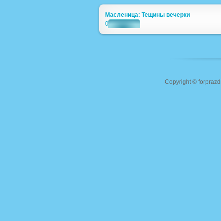
Масленица: Тещины вечерки
0
Copyright ©
forprazd