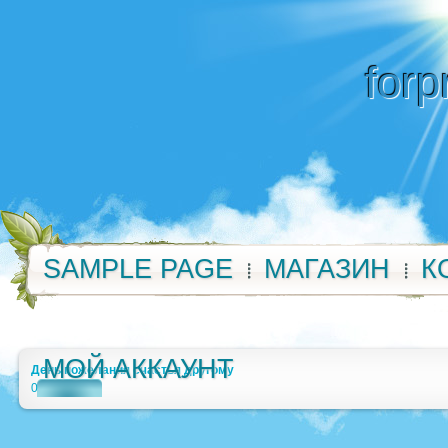
forp
SAMPLE PAGE
МАГАЗИН
К
МОЙ АККАУНТ
День пожелания счастья другому
0