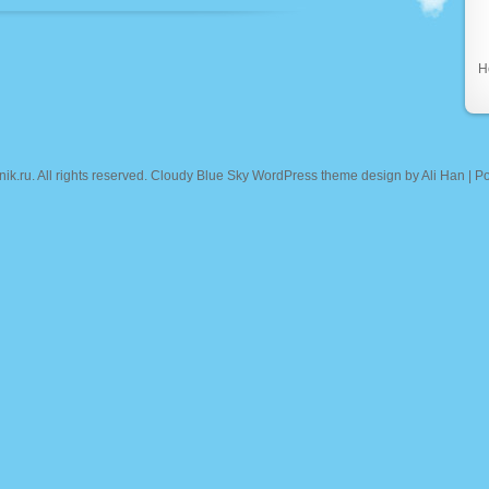
Н
nik.ru
. All rights reserved. Cloudy Blue Sky WordPress theme design by
Ali Han
| P