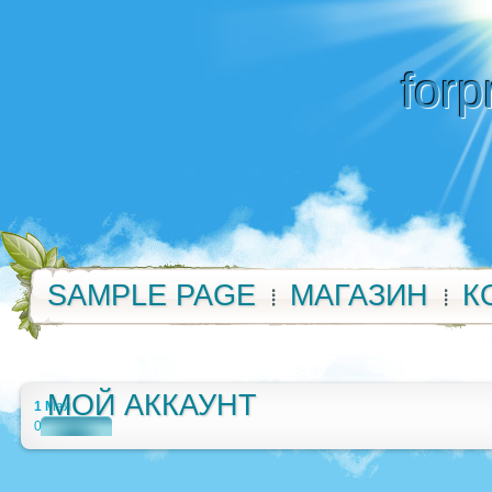
forp
SAMPLE PAGE
МАГАЗИН
К
МОЙ АККАУНТ
1 Мая
0