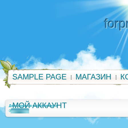
forp
SAMPLE PAGE
МАГАЗИН
К
МОЙ АККАУНТ
День органов наркоконтроля
0