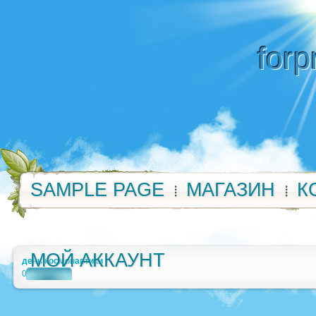
forp
SAMPLE PAGE
МАГАЗИН
К
МОЙ АККАУНТ
день космонавтики
0