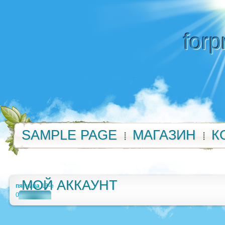
forp
SAMPLE PAGE
МАГАЗИН
К
МОЙ АККАУНТ
пятница 13-е
0