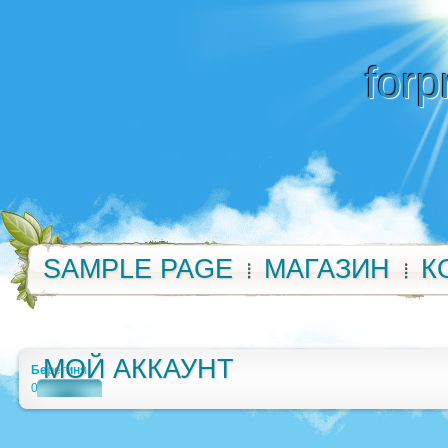
forp
SAMPLE PAGE
МАГАЗИН
К
МОЙ АККАУНТ
Берегиня
0