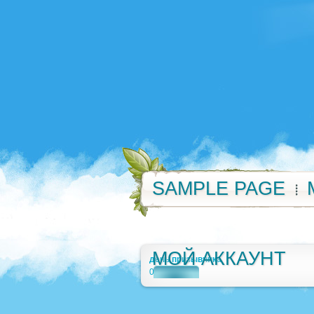
SAMPLE PAGE
МОЙ АККАУНТ
день призывника
0