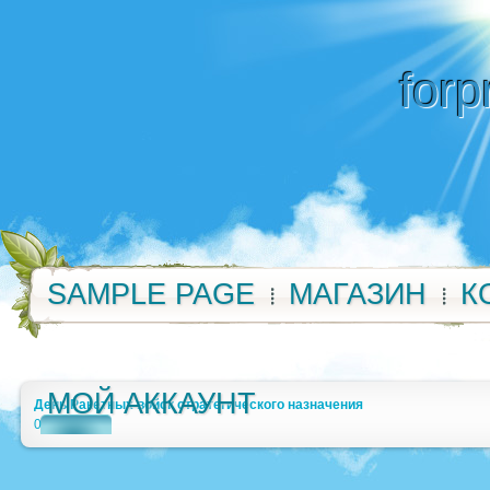
forp
SAMPLE PAGE
МАГАЗИН
К
МОЙ АККАУНТ
День Ракетных войск стратегического назначения
0