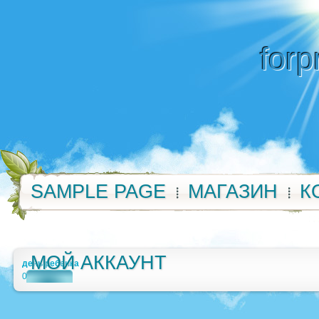
forp
SAMPLE PAGE
МАГАЗИН
К
МОЙ АККАУНТ
день ребенка
0