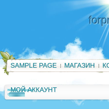
forp
SAMPLE PAGE
МАГАЗИН
К
МОЙ АККАУНТ
Новруз и Наурыз
0