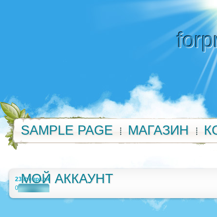
forp
SAMPLE PAGE
МАГАЗИН
К
МОЙ АККАУНТ
23 февраля
0