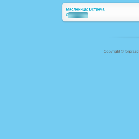
Масленица: Встреча
0
Copyright ©
forprazd