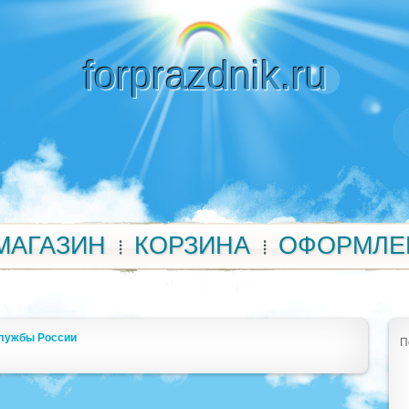
forprazdnik.ru
МАГАЗИН
КОРЗИНА
ОФОРМЛЕ
службы России
П