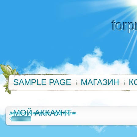
forp
SAMPLE PAGE
МАГАЗИН
К
МОЙ АККАУНТ
День Внутренних войск МВД России
0