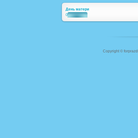
День матери
0
Copyright ©
forprazd