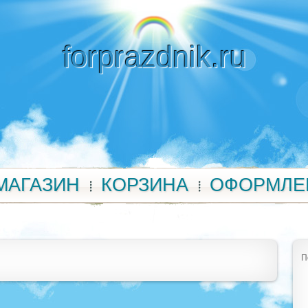
forprazdnik.ru
МАГАЗИН
КОРЗИНА
ОФОРМЛЕ
П