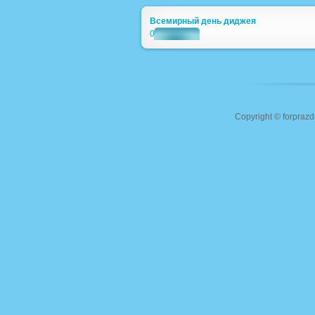
Всемирный день диджея
0
Copyright ©
forprazd