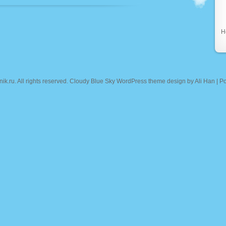
Н
nik.ru
. All rights reserved. Cloudy Blue Sky WordPress theme design by
Ali Han
| P