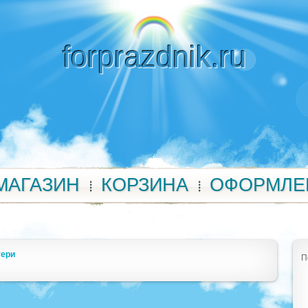
forprazdnik.ru
МАГАЗИН
КОРЗИНА
ОФОРМЛЕ
тери
П