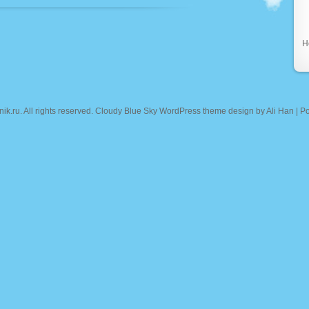
Н
nik.ru
. All rights reserved. Cloudy Blue Sky WordPress theme design by
Ali Han
| P