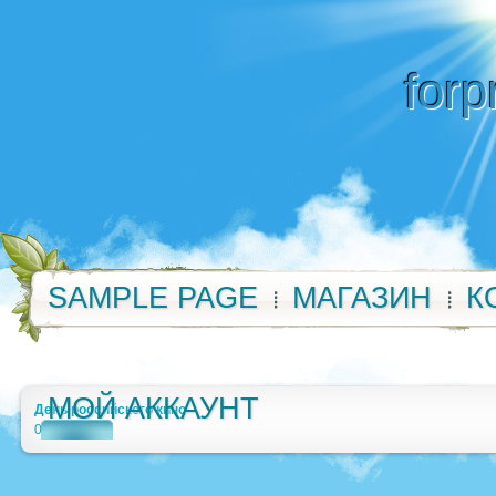
forp
SAMPLE PAGE
МАГАЗИН
К
МОЙ АККАУНТ
День российского кино
0