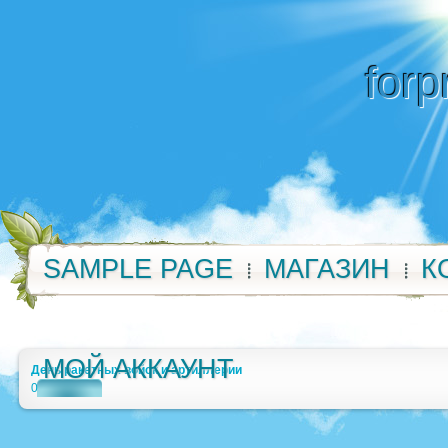
forp
SAMPLE PAGE
МАГАЗИН
К
МОЙ АККАУНТ
День ракетных войск и артиллерии
0