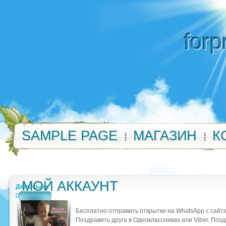
forp
SAMPLE PAGE
МАГАЗИН
К
МОЙ АККАУНТ
День сына
0
Бесплатно отправить открытки на WhatsApp с сайт
Поздравить друга в Одноклассниках или Viber. Поз