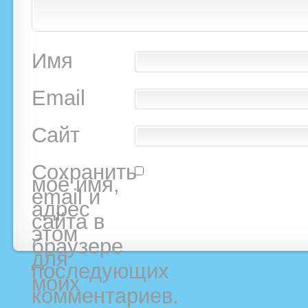
Имя
Email
Сайт
Сохранить
моё имя,
email и
адрес
сайта в
этом
браузере
для
последующих
моих
комментариев.