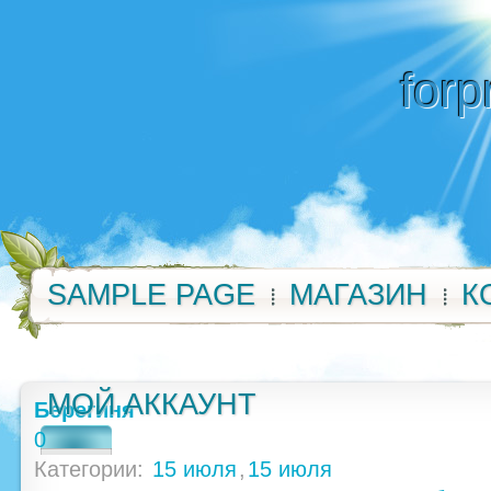
forp
SAMPLE PAGE
МАГАЗИН
К
МОЙ АККАУНТ
Берегиня
0
Категории:
15 июля
,
15 июля