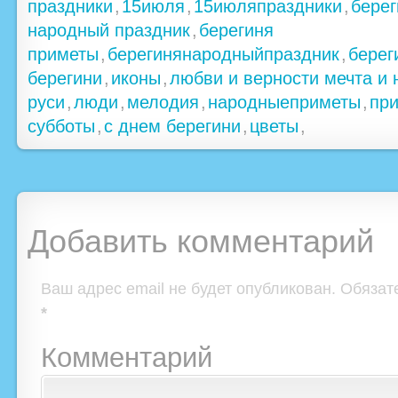
праздники
,
15июля
,
15июляпраздники
,
берег
народный праздник
,
берегиня
приметы
,
берегинянародныйпраздник
,
берег
берегини
,
иконы
,
любви и верности мечта и 
руси
,
люди
,
мелодия
,
народныеприметы
,
пр
субботы
,
с днем берегини
,
цветы
,
Добавить комментарий
Ваш адрес email не будет опубликован.
Обязат
*
Комментарий