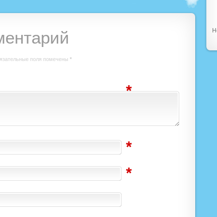
Н
ментарий
язательные поля помечены
*
*
*
*