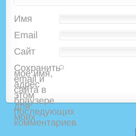
Имя
Email
Сайт
Сохранить
моё имя,
email и
адрес
сайта в
этом
браузере
для
последующих
моих
комментариев.