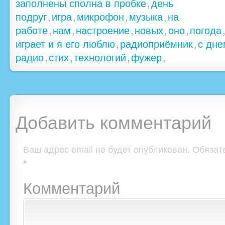
заполнены сполна в пробке
,
день
подруг
,
игра
,
микрофон
,
музыка
,
на
работе
,
нам
,
настроение
,
новых
,
оно
,
погода
играет и я его люблю
,
радиоприёмник
,
с дне
радио
,
стих
,
технологий
,
фужер
,
Добавить комментарий
Ваш адрес email не будет опубликован.
Обязат
*
Комментарий