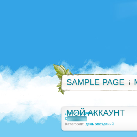
SAMPLE PAGE
МОЙ АККАУНТ
День опозданий
0
Категории:
день опозданий
,