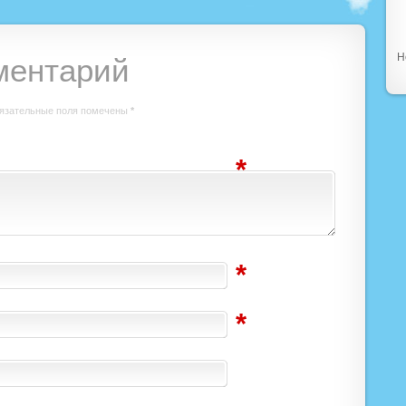
Н
ментарий
язательные поля помечены
*
*
*
*