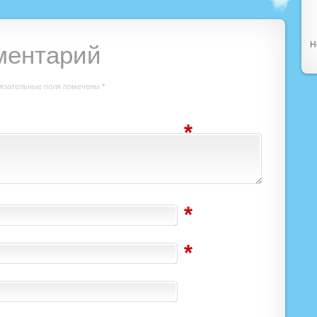
Н
ментарий
язательные поля помечены
*
*
*
*