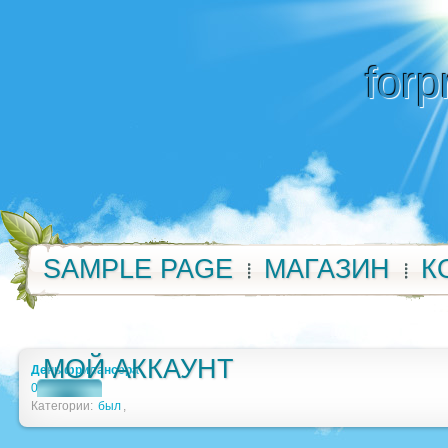
forp
SAMPLE PAGE
МАГАЗИН
К
МОЙ АККАУНТ
День фрилансера
0
Категории:
был
,