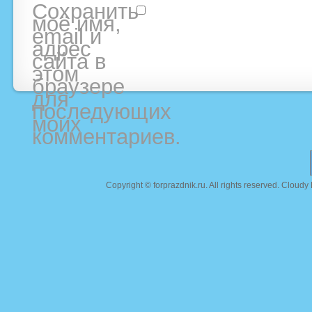
Сохранить
моё имя,
email и
адрес
сайта в
этом
браузере
для
последующих
моих
комментариев.
Copyright ©
forprazdnik.ru
. All rights reserved. Clou