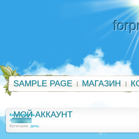
forp
SAMPLE PAGE
МАГАЗИН
К
МОЙ АККАУНТ
Калинов день
0
Категории:
день
,