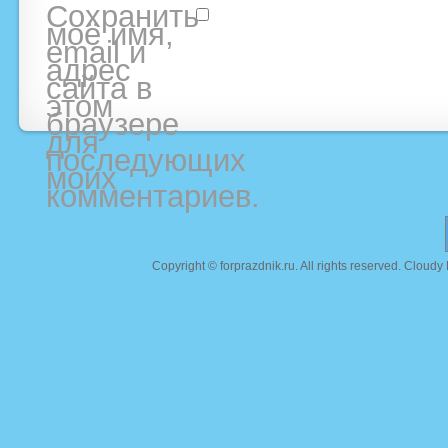
Сохранить
моё имя,
email и
адрес
сайта в
этом
браузере
для
последующих
моих
комментариев.
Copyright ©
forprazdnik.ru
. All rights reserved. Clou